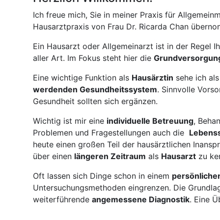
Ich freue mich, Sie in meiner Praxis für Allgemei
Hausarztpraxis von Frau Dr. Ricarda Chan übern
Ein Hausarzt oder Allgemeinarzt ist in der Regel 
aller Art. Im Fokus steht hier die
Grundversorgung
Eine wichtige Funktion als
Hausärztin
sehe ich al
werdenden Gesundheitssystem
. Sinnvolle Vors
Gesundheit sollten sich ergänzen.
Wichtig ist mir eine
individuelle Betreuung
, Beha
Problemen und Fragestellungen auch die
Lebenss
heute einen großen Teil der hausärztlichen Inansp
über einen
längeren Zeitraum
als
Hausarzt
zu ke
Oft lassen sich Dinge schon in einem
persönliche
Untersuchungsmethoden eingrenzen. Die Grundlag
weiterführende
angemessene Diagnostik
. Eine Ü