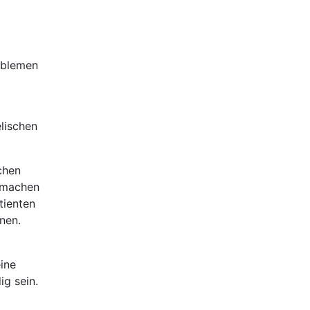
roblemen
lischen
chen
machen
tienten
nen.
ine
ig sein.